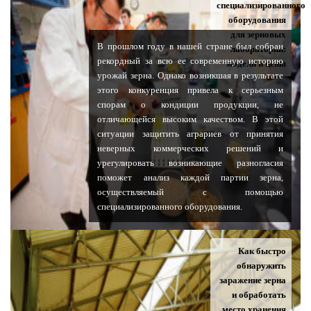
специализированного
оборудования
для зерновых
В прошлом году в нашей стране был собран
лабораторий:
рекордный за всю ее современную историю
модели и цены
урожай зерна. Однако возникшая в результате
этого конкуренция привела к серьезным
спорам о кондиции продукции, не
отличающейся высоким качеством. В этой
ситуации защитить аграриев от принятия
неверных коммерческих решений и
урегулировать возникающие разногласия
поможет анализ каждой партии зерна,
осуществляемый с помощью
специализированного оборудования.
Как быстро
обнаружить
заражение зерна
и обработать
место хранения