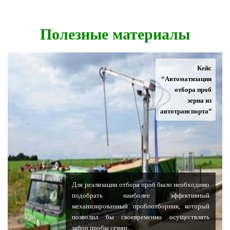
Полезные материалы
Кейс
“Автоматизации
отбора проб
зерна из
автотранспорта”
Для реализации отбора проб было необходимо
подобрать наиболее эффективный
механизированный пробоотборник, который
позволил бы своевременно осуществлять
забор пробы семян.