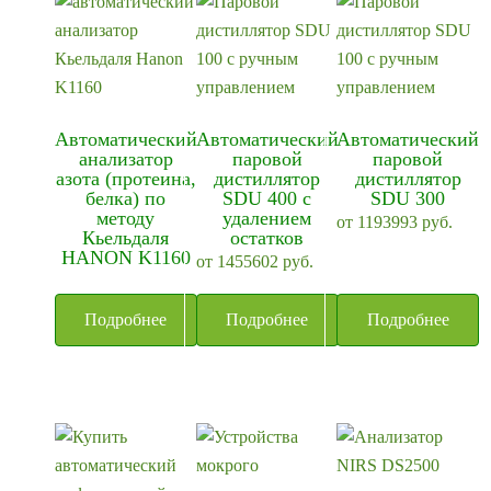
Автоматический
Автоматический
Автоматический
анализатор
паровой
паровой
азота (протеина,
дистиллятор
дистиллятор
белка) по
SDU 400 с
SDU 300
методу
удалением
от
1193993
руб.
Кьельдаля
остатков
HANON K1160
от
1455602
руб.
Подробнее
Подробнее
Подробнее