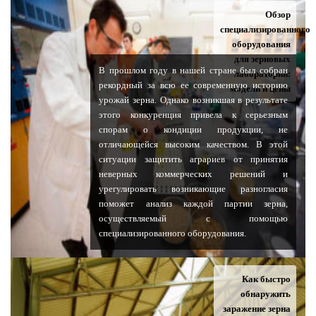
Обзор
специализированного
оборудования
для зерновых
В прошлом году в нашей стране был собран
лабораторий:
рекордный за всю ее современную историю
модели и цены
урожай зерна. Однако возникшая в результате
этого конкуренция привела к серьезным
спорам о кондиции продукции, не
отличающейся высоким качеством. В этой
ситуации защитить аграриев от принятия
неверных коммерческих решений и
урегулировать возникающие разногласия
поможет анализ каждой партии зерна,
осуществляемый с помощью
специализированного оборудования.
Как быстро
обнаружить
заражение зерна