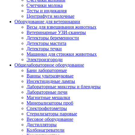
Счетчики молока
Тесты и индикация
Центрифуги молочные
Оборудование для ветеринарии
Весы для взвешивания животных
Ветеринарные УЗИ-сканеры
Детекторы беременности
Детекторы мастита
Детекторы течки
Машинки для стрижки животных
Электроизгороди
Общелабораторное оборудование
Бани лабораторные
Ванны ультразвуковые
Инсектицидные лампы
Лабораторные миксеры и блендеры
Лабораторные печи
Магнитные мешалки
Минерализаторы проб
Спектрофотометры
Стерилизаторы паровые
Весовое оборудование
Дистилляторы
Колбонагреватели