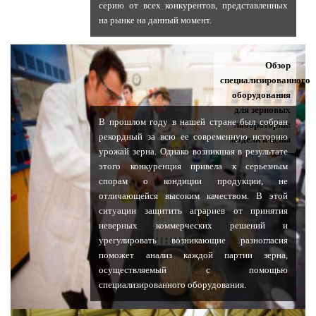
серию от всех конкурентов, представленных
на рынке на данный момент.
Обзор
специализированного
оборудования
для зерновых
В прошлом году в нашей стране был собран
лабораторий:
рекордный за всю ее современную историю
модели и цены
урожай зерна. Однако возникшая в результате
этого конкуренция привела к серьезным
спорам о кондиции продукции, не
отличающейся высоким качеством. В этой
ситуации защитить аграриев от принятия
неверных коммерческих решений и
урегулировать возникающие разногласия
поможет анализ каждой партии зерна,
осуществляемый с помощью
специализированного оборудования.