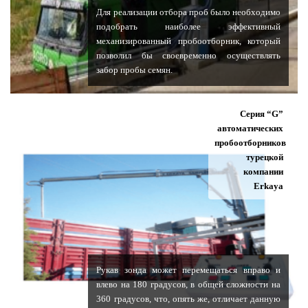
Для реализации отбора проб было необходимо
подобрать наиболее эффективный
механизированный пробоотборник, который
позволил бы своевременно осуществлять
забор пробы семян.
Серия “G”
автоматических
пробоотборников
турецкой
компании
Erkaya
Рукав зонда может перемещаться вправо и
влево на 180 градусов, в общей сложности на
360 градусов, что, опять же, отличает данную