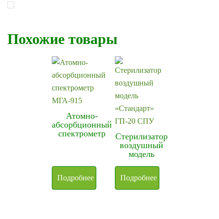
Похожие товары
Атомно-
абсорбционный
спектрометр
Стерилизатор
МГА-915
воздушный
модель
«Стандарт»
ГП-80 СПУ в
Подробнее
Подробнее
корпусе из
нержавеющей
стали