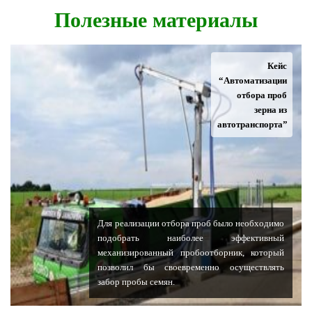
Полезные материалы
Кейс
“Автоматизации
отбора проб
зерна из
автотранспорта”
Для реализации отбора проб было необходимо
подобрать наиболее эффективный
механизированный пробоотборник, который
позволил бы своевременно осуществлять
забор пробы семян.