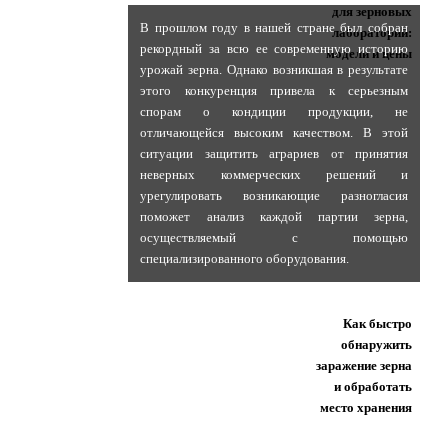
для зерновых
В прошлом году в нашей стране был собран
лабораторий:
рекордный за всю ее современную историю
модели и цены
урожай зерна. Однако возникшая в результате
этого конкуренция привела к серьезным
спорам о кондиции продукции, не
отличающейся высоким качеством. В этой
ситуации защитить аграриев от принятия
неверных коммерческих решений и
урегулировать возникающие разногласия
поможет анализ каждой партии зерна,
осуществляемый с помощью
специализированного оборудования.
Как быстро
обнаружить
заражение зерна
и обработать
место хранения