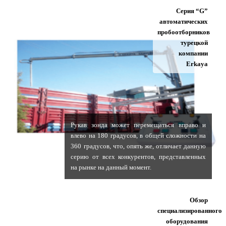
Серия “G”
автоматических
пробоотборников
турецкой
компании
Erkaya
Рукав зонда может перемещаться вправо и
влево на 180 градусов, в общей сложности на
360 градусов, что, опять же, отличает данную
серию от всех конкурентов, представленных
на рынке на данный момент.
Обзор
специализированного
оборудования