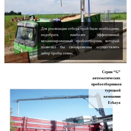
Для реализации отбора проб было необходимо
подобрать наиболее эффективный
механизированный пробоотборник, который
позволил бы своевременно осуществлять
забор пробы семян.
Серия “G”
автоматических
пробоотборников
турецкой
компании
Erkaya