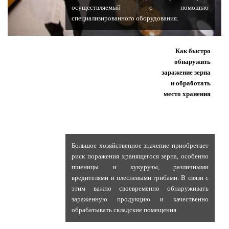
осуществляемый с помощью
специализированного оборудования.
Как быстро
обнаружить
заражение зерна
и обработать
место хранения
Большое хозяйственное значение приобретает
риск поражения хранящегося зерна, особенно
пшеницы и кукурузы, различными
вредителями и плесневыми грибами. В связи с
этим важно своевременно обнаруживать
зараженную продукцию и качественно
обрабатывать складские помещения.