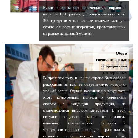
Рукав зонда может перемещаться вправо и
влево на 180 градусов, в общей сложности на
360 градусов, что, опять же, отличает данную
серию от всех конкурентов, представленных
на рынке на данный момент.
Обзор
специализированного
оборудования
для зерновых
В прошлом году в нашей стране был собран
лабораторий:
рекордный за всю ее современную историю
модели и цены
урожай зерна. Однако возникшая в результате
этого конкуренция привела к серьезным
спорам о кондиции продукции, не
отличающейся высоким качеством. В этой
ситуации защитить аграриев от принятия
неверных коммерческих решений и
урегулировать возникающие разногласия
поможет анализ каждой партии зерна,