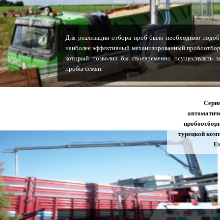
Для реализации отбора проб было необходимо подоб
наиболее эффективный механизированный пробоотбор
который позволил бы своевременно осуществлять з
пробы семян.
Сери
автоматич
пробоотбор
турецкой ком
E