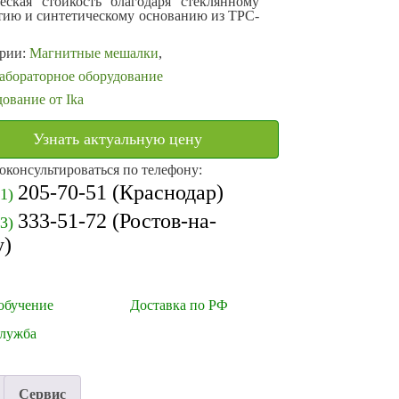
еская стойкость благодаря стеклянному
ию и синтетическому основанию из TPC-
ории:
Магнитные мешалки
,
бораторное оборудование
ование от Ika
Узнать актуальную цену
оконсультироваться по телефону:
205-70-51
(Краснодар)
61)
333-51-72
(Ростов-на-
63)
у)
обучение
Доставка по РФ
служба
Сервис