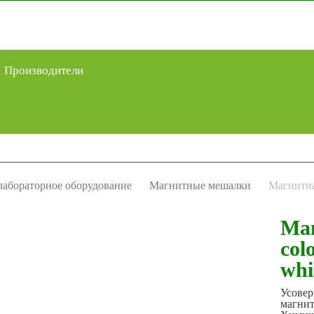
Производители
абораторное оборудование
Магнитные мешалки
Магнитна
Ма
col
whi
Усове
магн