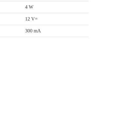
4 W
12 V=
300 mA