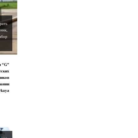
рать
ник,
абор
я “G”
еских
ников
пании
rkaya