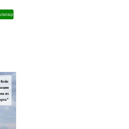
Кейс
зации
на из
орта”