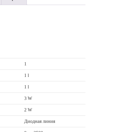
а
1
1 l
1 l
3 W
2 W
Диодная линия