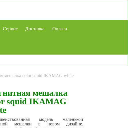
Сервис
Доставка
Оплата
я мешалка color squid IKAMAG white
гнитная мешалка
or squid IKAMAG
te
ршенствованная модель маленькой
итной мешалки в новом дизайне.