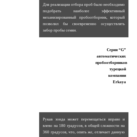
Для реализации отбора проб было необходимо
подобрать наиболее эффективный
механизированный пробоотборник, который
позволил бы своевременно осуществлять
забор пробы семян.
Серия “G”
автоматических
пробоотборников
турецкой
компании
Erkaya
Рукав зонда может перемещаться вправо и
влево на 180 градусов, в общей сложности на
360 градусов, что, опять же, отличает данную