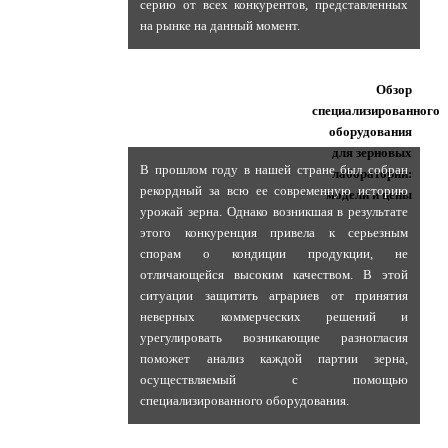
серию от всех конкурентов, представленных
на рынке на данный момент.
Обзор
специализированного
оборудования
для зерновых
В прошлом году в нашей стране был собран
лабораторий:
рекордный за всю ее современную историю
модели и цены
урожай зерна. Однако возникшая в результате
этого конкуренция привела к серьезным
спорам о кондиции продукции, не
отличающейся высоким качеством. В этой
ситуации защитить аграриев от принятия
неверных коммерческих решений и
урегулировать возникающие разногласия
поможет анализ каждой партии зерна,
осуществляемый с помощью
специализированного оборудования.