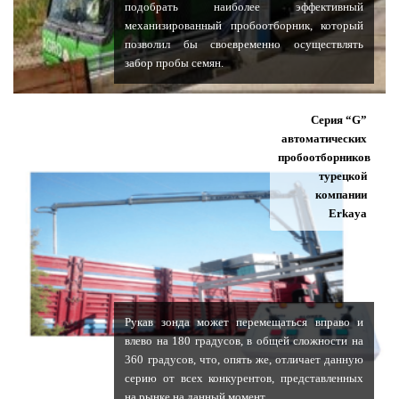
подобрать наиболее эффективный
механизированный пробоотборник, который
позволил бы своевременно осуществлять
забор пробы семян.
Серия “G”
автоматических
пробоотборников
турецкой
компании
Erkaya
Рукав зонда может перемещаться вправо и
влево на 180 градусов, в общей сложности на
360 градусов, что, опять же, отличает данную
серию от всех конкурентов, представленных
на рынке на данный момент.