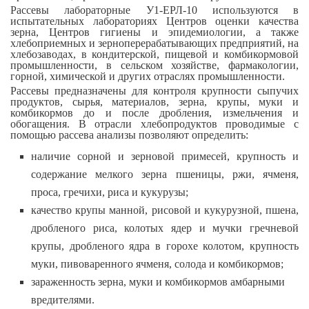
Рассевы лабораторные У1-ЕРЛ-10 используются в
испытательных лабораториях Центров оценки качества
зерна, Центров гигиены и эпидемиологии, а также
хлебоприемных и зерноперерабатывающих предприятий, на
хлебозаводах, в кондитерской, пищевой и комбикормовой
промышленности, в сельском хозяйстве, фармакологии,
горной, химической и других отраслях промышленности.
Рассевы предназначены для контроля крупности сыпучих
продуктов, сырья, материалов, зерна, крупы, муки и
комбикормов до и после дробления, измельчения и
обогащения. В отрасли хлебопродуктов проводимые с
помощью рассева анализы позволяют определить:
наличие сорной и зерновой примесей, крупность и
содержание мелкого зерна пшеницы, ржи, ячменя,
проса, гречихи, риса и кукурузы;
качество крупы манной, рисовой и кукурузной, пшена,
дробленого риса, колотых ядер и мучки гречневой
крупы, дробленого ядра в горохе колотом, крупность
муки, пивоваренного ячменя, солода и комбикормов;
зараженность зерна, муки и комбикормов амбарными
вредителями.