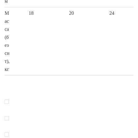
м
М
18
20
24
ас
са
(б
ез
си
т),
кг