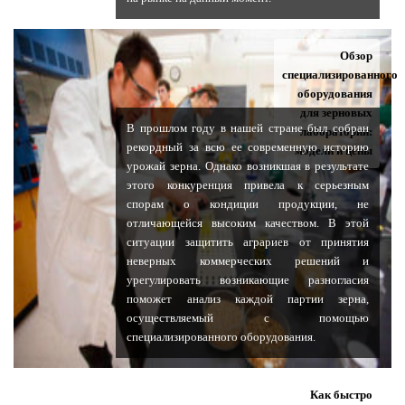
Обзор
специализированного
оборудования
для зерновых
В прошлом году в нашей стране был собран
лабораторий:
рекордный за всю ее современную историю
модели и цены
урожай зерна. Однако возникшая в результате
этого конкуренция привела к серьезным
спорам о кондиции продукции, не
отличающейся высоким качеством. В этой
ситуации защитить аграриев от принятия
неверных коммерческих решений и
урегулировать возникающие разногласия
поможет анализ каждой партии зерна,
осуществляемый с помощью
специализированного оборудования.
Как быстро