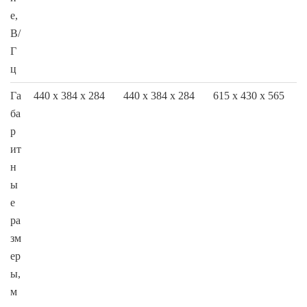
е,
В/
Г
ц
Га
440 х 384 х 284
440 х 384 х 284
615 х 430 х 565
ба
р
ит
н
ы
е
ра
зм
ер
ы,
м