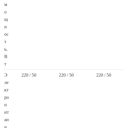
м
о
щ
н
ос
т
ь,
В
т
Э
220 / 50
220 / 50
220 / 50
ле
кт
ро
п
ит
ан
и