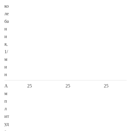
ко
ле
ба
н
и
я,
1/
м
и
н
А
25
25
25
м
п
л
ит
уд