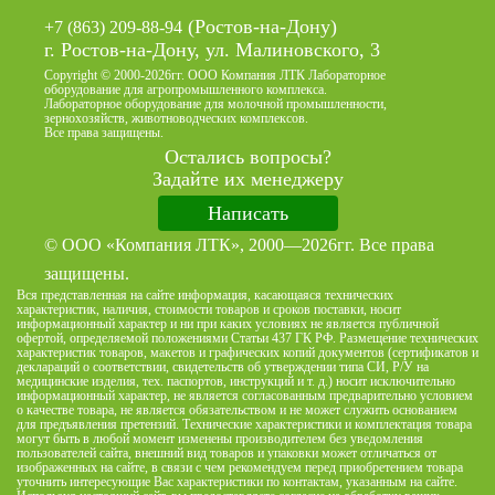
(Ростов-на-Дону)
+7 (863) 209-88-94
г. Ростов-на-Дону, ул. Малиновского, 3
Copyright © 2000-2026гг. ООО Компания ЛТК Лабораторное
оборудование для агропромышленного комплекса.
Лабораторное оборудование для молочной промышленности,
зернохозяйств, животноводческих комплексов.
Все права защищены.
Остались вопросы?
Задайте их менеджеру
Написать
© ООО «Компания ЛТК», 2000—2026гг. Все права
защищены.
Вся представленная на сайте информация, касающаяся технических
характеристик, наличия, стоимости товаров и сроков поставки, носит
информационный характер и ни при каких условиях не является публичной
офертой, определяемой положениями Статьи 437 ГК РФ. Размещение технических
характеристик товаров, макетов и графических копий документов (сертификатов и
деклараций о соответствии, свидетельств об утверждении типа СИ, Р/У на
медицинские изделия, тех. паспортов, инструкций и т. д.) носит исключительно
информационный характер, не является согласованным предварительно условием
о качестве товара, не является обязательством и не может служить основанием
для предъявления претензий. Технические характеристики и комплектация товара
могут быть в любой момент изменены производителем без уведомления
пользователей сайта, внешний вид товаров и упаковки может отличаться от
изображенных на сайте, в связи с чем рекомендуем перед приобретением товара
уточнить интересующие Вас характеристики по контактам, указанным на сайте.