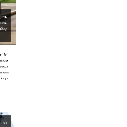
рать
ник,
абор
я “G”
еских
ников
пании
rkaya
 180