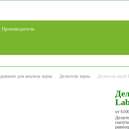
Производители
дование для анализа зерна
Делители зерна
Делитель проб L
Дел
Lab
от
610
Делите
сыпучи
равноц