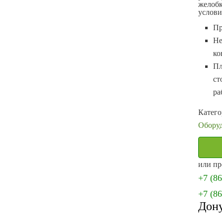
желобк
услови
Пр
Не
ко
Пл
ст
ра
Катего
Оборуд
или пр
+7 (8
+7 (8
Дон