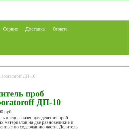
Сервис
Доставка
Оплата
aboratoroff ДП-10
итель проб
oratoroff ДП-10
00
руб.
ль предназначен для деления проб
х материалов на две равновеликие и
енные по содержанию части. Делитель