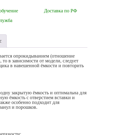
обучение
Доставка по РФ
служба
с
ывается опрокидыванием (отношение
 то в зависимости от модели, следует
щика в навешенной ёмкости и повторить
 одну закрытую ёмкость и оптимальна для
ную ёмкость с отверстием вставки и
также особенно подходит для
ранул и порошков.
верхности;