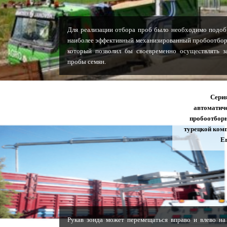
Для реализации отбора проб было необходимо подоб
наиболее эффективный механизированный пробоотбор
который позволил бы своевременно осуществлять з
пробы семян.
Сери
автоматич
пробоотбор
турецкой ком
E
Рукав зонда может перемещаться вправо и влево на