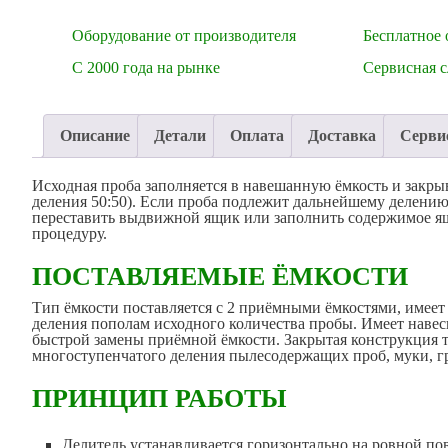
Оборудование от производителя
Бесплатное 
С 2000 года на рынке
Сервисная 
Описание
Детали
Оплата
Доставка
Серви
Исходная проба заполняется в навешанную ёмкость и закр
деления 50:50). Если проба подлежит дальнейшему делению,
переставить выдвижной ящик или заполнить содержимое я
процедуру.
ПОСТАВЛЯЕМЫЕ ЁМКОСТИ
Тип ёмкости поставляется с 2 приёмными ёмкостями, имеет
деления пополам исходного количества пробы. Имеет навес
быстрой замены приёмной ёмкости. Закрытая конструкция 
многоступенчатого деления пылесодержащих проб, муки, г
ПРИНЦИП РАБОТЫ
Делитель устанавливается горизонтально на ровной по