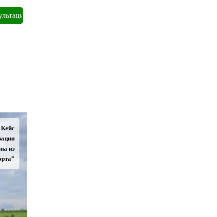
Кейс
зации
на из
орта”