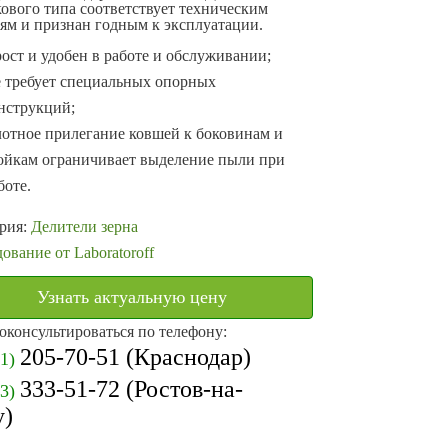
ового типа соответствует техническим
ям и признан годным к эксплуатации.
ост и удобен в работе и обслуживании;
 требует специальных опорных
нструкций;
отное прилегание ковшей к боковинам и
ойкам ограничивает выделение пыли при
боте.
рия:
Делители зерна
ование от Laboratoroff
Узнать актуальную цену
оконсультироваться по телефону:
205-70-51
(Краснодар)
61)
333-51-72
(Ростов-на-
63)
у)