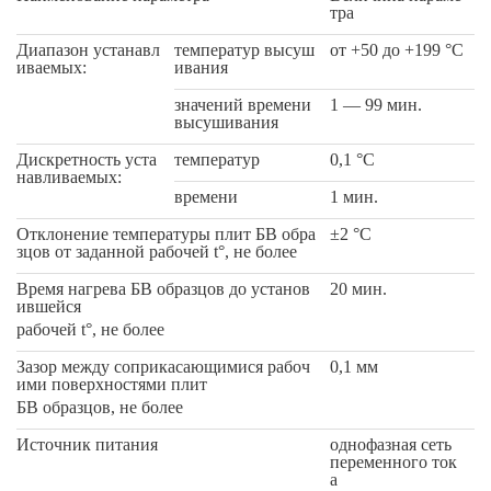
тра
Диапазон устанавл
температур высуш
от +50 до +199 °C
иваемых:
ивания
значений времени
1 — 99 мин.
высушивания
Дискретность уста
температур
0,1 °C
навливаемых:
времени
1 мин.
Отклонение температуры плит БВ обра
±2 °C
зцов от заданной рабочей t°, не более
Время нагрева БВ образцов до установ
20 мин.
ившейся
рабочей t°, не более
Зазор между соприкасающимися рабоч
0,1 мм
ими поверхностями плит
БВ образцов, не более
Источник питания
однофазная сеть
переменного ток
а