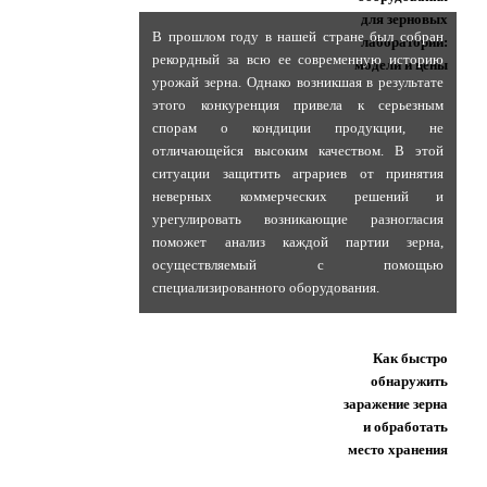
для зерновых
В прошлом году в нашей стране был собран
лабораторий:
рекордный за всю ее современную историю
модели и цены
урожай зерна. Однако возникшая в результате
этого конкуренция привела к серьезным
спорам о кондиции продукции, не
отличающейся высоким качеством. В этой
ситуации защитить аграриев от принятия
неверных коммерческих решений и
урегулировать возникающие разногласия
поможет анализ каждой партии зерна,
осуществляемый с помощью
специализированного оборудования.
Как быстро
обнаружить
заражение зерна
и обработать
место хранения