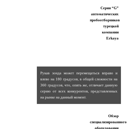
Серия “G”
автоматических
пробоотборников
турецкой
компании
Erkaya
Рукав зонда может перемещаться вправо и
влево на 180 градусов, в общей сложности на
360 градусов, что, опять же, отличает данную
серию от всех конкурентов, представленных
на рынке на данный момент.
Обзор
специализированного
оборудования