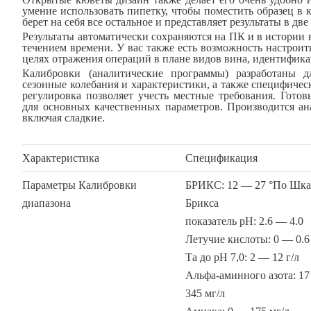
умение использовать пипетку, чтобы поместить образец в 
берет на себя все остальное и представляет результаты в дв
Результаты автоматически сохраняются на ПК и в истории 
течением времени. У вас также есть возможность настрои
целях отражения операций в плане видов вина, идентифика
Калибровки (аналитические программы) разработаны 
сезонные колебания и характеристики, а также специфичес
регулировка позволяет учесть местные требования. Гото
для основных качественных параметров. Производится ана
включая сладкие.
Характеристика
Спецификация
Параметры Калибровки
БРИКС: 12 — 27 °По Шка
диапазона
Брикса
показатель pH: 2.6 — 4.0
Летучие кислоты: 0 — 0.6 
Та до рН 7,0: 2 — 12 г/л
Альфа-аминного азота: 1
345 мг/л