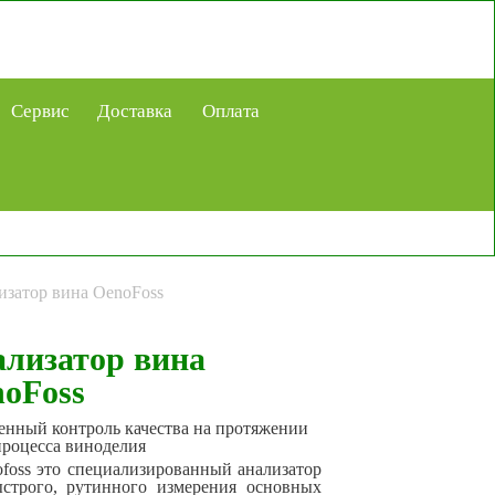
Сервис
Доставка
Оплата
изатор вина OenoFoss
лизатор вина
oFoss
нный контроль качества на протяжении
процесса виноделия
foss это специализированный анализатор
ыстрого, рутинного измерения основных