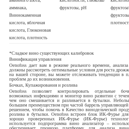
аминного азота,
кислотности, глюкозы/
кислотно
аммиака,
фруктозы, рН
фруктоза
Виннокаменная
фруктозы
кислота, яблочная
плотност
кислота, Глюконовая
кислота, плотность
*Сладкое вино существующих калибровок
Винификация управления
Oenofoss дает вам в режиме реального времени, анализ
должны рассмотреть оптимальные условия для роста дрожже
на вашей стороне, вы можете отслеживать тенденции в 
проблем до их возникновения.
Бочках, Купажирования и розлива
Oenofoss позволяет контролировать отдельные бо
возможных инфекциями и монитор вино развитии с течен
чем оно смешивается и разливается в бутылки. Неболь
большим преимуществом при частой баррель управляющей 
решением, чтобы помочь в Качество винодельческой проду
розлива в бутылки. Oenofoss встроен блок ИК-Фурье дл
хорошо проверенных ИК-Фурье (ИК-Фурье) техноло
используется подпрограмма вино анализатор – использо
обеспечивает прочную платформу для анализа вина