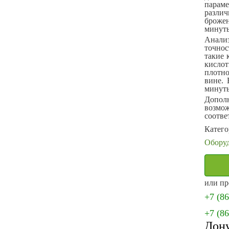
парам
разли
броже
минут
Анали
точно
такие 
кислот
плотно
вине. 
минут
Допол
возм
соотве
Катего
Обору
или пр
+7 (8
+7 (8
Дон