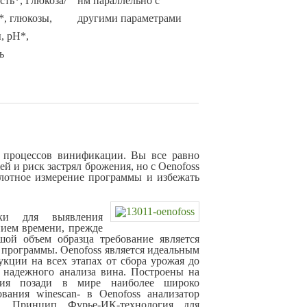
сть*, Глюкоза/
нм параллельно с
*, глюкозы,
другими параметрами
, рН*,
ь
а процессов винификации. Вы все равно
й и риск застрял брожения, но с Oenofoss
плотное измерение программы и избежать
чки для выявления
ием времени, прежде
шой объем образца требование является
программы. Oenofoss является идеальным
кции на всех этапах от сбора урожая до
я надежного анализа вина. Построены на
гия позади в мире наиболее широко
вания winescan- в Oenofoss анализатор
. Принцип Фурье-ИК-технология для