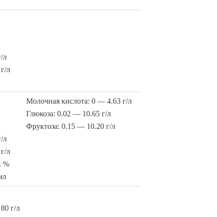
/л
г/л
Молочная кислота: 0 — 4.63 г/л
Глюкоза: 0.02 — 10.65 г/л
Фруктоза: 0.15 — 10.20 г/л
/л
г/л
х %
мл
%
80 г/л