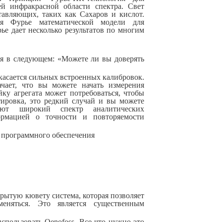
й инфракрасной области спектра. Свет
тавляющих, таких как Сахаров и кислот.
ния Фурье математической модели для
е дает несколько результатов по многим
я в следующем: «Можете ли вы доверять
 касается сильных встроенных калибровок.
чает, что вы можете начать измерения
ку агрегата может потребоваться, чтобы
тировка, это редкий случай и вы можете
ают широкий спектр аналитических
рмацией о точности и повторяемости
 программного обеспечения
крытую кювету система, которая позволяет
еняться. Это является существенным
спользовать Oenofoss. Все что нужно-это