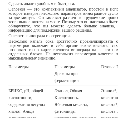
Сделать анализ удобным и быстрым.
OenoFoss — это компактный анализатор, простой в испо
которое измеряет несколько параметров виноградное сусл
за две минуты. Он заменяет различные трудоемкие проц
теста выполняются на месте. Потому что он настолько быс
обнаружите, что вы можете сделать больше анализа,
информацию для поддержки вашего решения.
Спелость винограда и сегрегации.
Несколько капель сока достаточно проанализировать 
параметров включает в себя органические кислоты, сах
позволяет тесно карте спелости винограда на вашем по
отдельных блоков. На нескольких параметров качества 
максимальному значению.
Параметры
Параметры
Готовое 
Должны при
ферментации
БРИКС, рН, общей
Этанол, Общая
Этанол*
кислотности,
Кислотность,
кислотно
содержания летучих
Яблочная кислота,
кислота*
кислот, Альфа-
фитонциды
кислота,