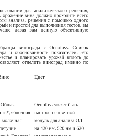
льзовании для аналитического решения,
о, брожение вина должно проходить всего
ессы анализа, решения с помощью одного
трый и простой для выполнения тестов, вы
 чаще, давая вам ценную объективную
образцы винограда с Oenofoss. Список
ара и обоснованность показателей. Это
местье и планировать урожай вплоть до
позволяют отделить виноград именно по
Вино
Цвет
, Общая
Oenofoss может быть
сть*, яблочная
настроен с цветной
, молочная
модуль для анализа ОД
 летучие
на 420 нм, 520 нм и 620