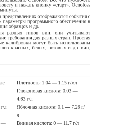
кювету и нажать кнопку «старт». Oenofoss
е минуты.
в представлениях отображаются события с
ть параметры программного обеспечения в
ция образцов и др.
для разных типов вин, они учитывают
кие требования для разных стран. Простая
вые калибровки могут быть использованы
лиз красных, белых, розовых и др. вин,
ле
Плотность: 1.04 — 1.15 г/мл
Глюконовая кислота: 0.03 —
4.63 г/л
г/л
Яблочная кислота: 0,1 — 7.26 г/
л
7 —
Винная кислота: 0 — 11,7 г/л