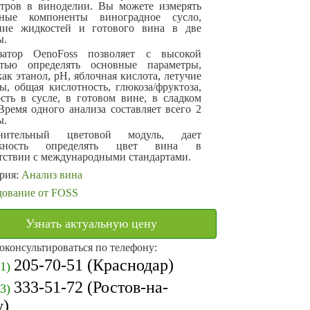
етров в виноделии. Вы можете измерять
чные компоненты виноградное сусло,
ние жидкостей и готового вина в две
ы.
затор OenoFoss позволяет с высокой
стью определять основные параметры,
как этанол, pH, яблочная кислота, летучие
ы, общая кислотность, глюкоза/фруктоза,
сть в сусле, в готовом вине, в сладком
Время одного анализа составляет всего 2
ы.
нительный цветовой модуль, дает
ожность определять цвет вина в
тствии с международными стандартами.
рия:
Анализ вина
дование от FOSS
Узнать актуальную цену
оконсультироваться по телефону:
205-70-51
(Краснодар)
61)
333-51-72
(Ростов-на-
63)
у)