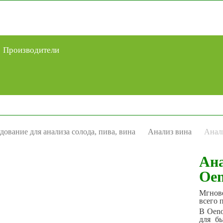
Производители
дование для анализа солода, пива, вина
Анализ вина
Анал
Ана
Oen
Мгнове
всего 
В Oeno
для б