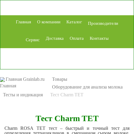
Главная
О компании
Каталог
Производители
Доставка
Оплата
Контакты
Сервис
Главная Grainlab.ru
Товары
Оборудование для анализа молока
Тесты и индикация
Тест Charm TET
Тест Charm TET
Charm
ROSA
TET
тест – быстрый и точный тест для
определения тетрациклинов в смешанном сыром молоке.