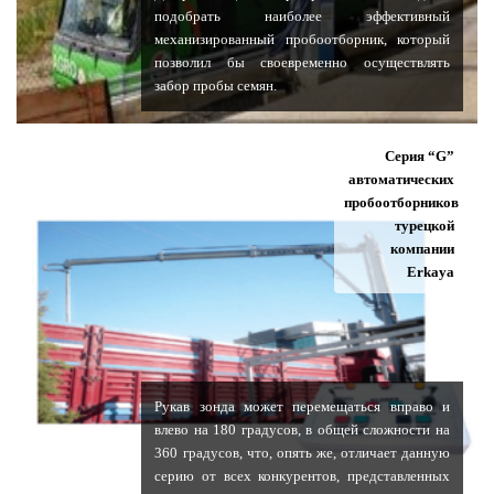
подобрать наиболее эффективный
механизированный пробоотборник, который
позволил бы своевременно осуществлять
забор пробы семян.
Серия “G”
автоматических
пробоотборников
турецкой
компании
Erkaya
Рукав зонда может перемещаться вправо и
влево на 180 градусов, в общей сложности на
360 градусов, что, опять же, отличает данную
серию от всех конкурентов, представленных