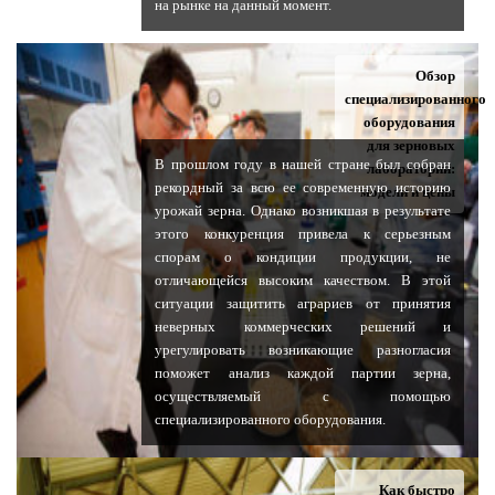
на рынке на данный момент.
Обзор
специализированного
оборудования
для зерновых
В прошлом году в нашей стране был собран
лабораторий:
рекордный за всю ее современную историю
модели и цены
урожай зерна. Однако возникшая в результате
этого конкуренция привела к серьезным
спорам о кондиции продукции, не
отличающейся высоким качеством. В этой
ситуации защитить аграриев от принятия
неверных коммерческих решений и
урегулировать возникающие разногласия
поможет анализ каждой партии зерна,
осуществляемый с помощью
специализированного оборудования.
Как быстро