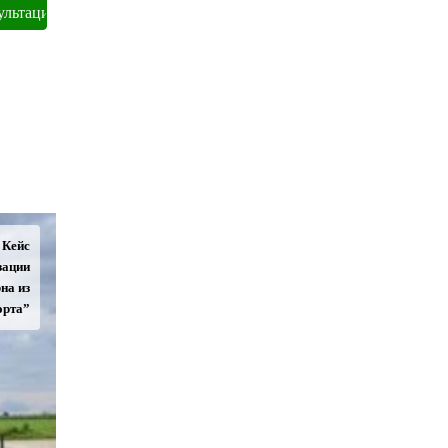
Кейс
зации
на из
орта”