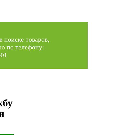
в поиске товаров,
ю по телефону:
-01
жбу
я