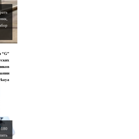
рать
ник,
абор
я “G”
еских
ников
пании
rkaya
 180
пять