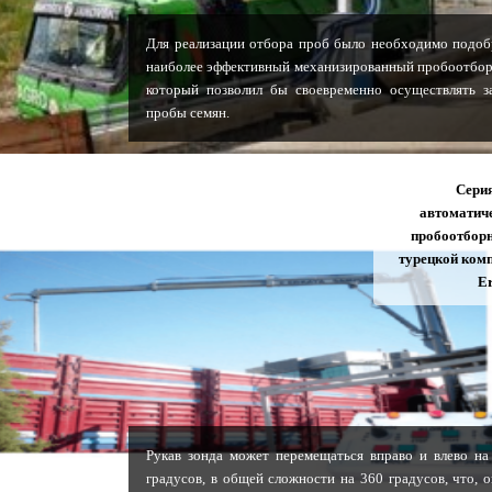
Для реализации отбора проб было необходимо подоб
наиболее эффективный механизированный пробоотбор
который позволил бы своевременно осуществлять з
пробы семян.
Сери
автоматич
пробоотбор
турецкой ком
E
Рукав зонда может перемещаться вправо и влево на
градусов, в общей сложности на 360 градусов, что, о