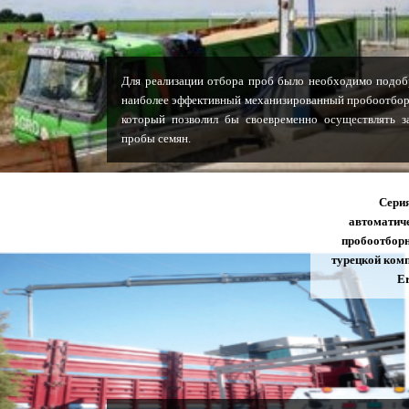
Для реализации отбора проб было необходимо подоб
наиболее эффективный механизированный пробоотбор
который позволил бы своевременно осуществлять з
пробы семян.
Сери
автоматич
пробоотбор
турецкой ком
E