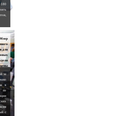
 180
пять
тов,
Обзор
нного
я для
новых
одели
 цены
й за
нако
ла к
 не
ации
ских
асия
ый с