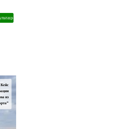
Кейс
зации
на из
орта”