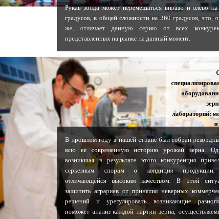
Рукав зонда может перемещаться вправо и влево на
градусов, в общей сложности на 360 градусов, что, о
же, отличает данную серию от всех конкурен
представленных на рынке на данный момент.
специализирова
оборудовани
зер
лабораторий: м
и
В прошлом году в нашей стране был собран рекордны
всю ее современную историю урожай зерна. Од
возникшая в результате этого конкуренция приве
серьезным спорам о кондиции продукции,
отличающейся высоким качеством. В этой ситу
защитить аграриев от принятия неверных коммерче
решений и урегулировать возникающие разногл
поможет анализ каждой партии зерна, осуществляем