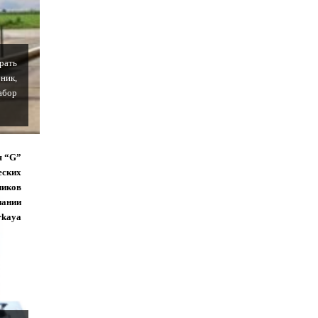
рать
ник,
абор
я “G”
еских
ников
пании
rkaya