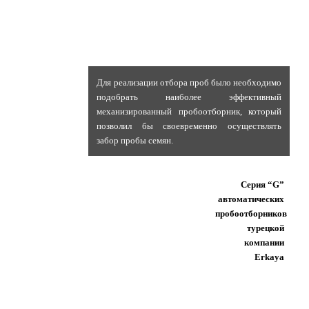
Для реализации отбора проб было необходимо
подобрать наиболее эффективный
механизированный пробоотборник, который
позволил бы своевременно осуществлять
забор пробы семян.
Серия “G”
автоматических
пробоотборников
турецкой
компании
Erkaya