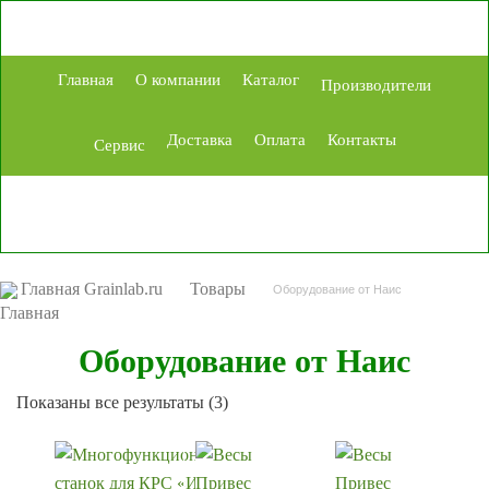
Главная
О компании
Каталог
Производители
Доставка
Оплата
Контакты
Сервис
Главная Grainlab.ru
Товары
Оборудование от Наис
Оборудование от Наис
Сортировка:
Показаны все результаты (3)
самые
недавние