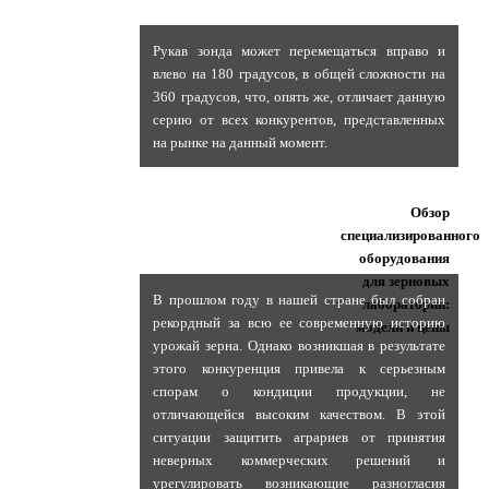
Рукав зонда может перемещаться вправо и
влево на 180 градусов, в общей сложности на
360 градусов, что, опять же, отличает данную
серию от всех конкурентов, представленных
на рынке на данный момент.
Обзор
специализированного
оборудования
для зерновых
В прошлом году в нашей стране был собран
лабораторий:
рекордный за всю ее современную историю
модели и цены
урожай зерна. Однако возникшая в результате
этого конкуренция привела к серьезным
спорам о кондиции продукции, не
отличающейся высоким качеством. В этой
ситуации защитить аграриев от принятия
неверных коммерческих решений и
урегулировать возникающие разногласия